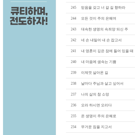
245
믿음을 갖고 너 갈 길 향하라
244
모든 것이 주의 은혜며
243
대속한 생명의 속죄양 되신 주
242
네 손 내밀어 내 손 잡고서
241
내 영혼이 깊은 잠에 들어 있을 때
240
내 마음에 샘속는 기쁨
239
이제껏 살아온 길
238
날마다 주님과 살고 싶어서
237
나의 삶의 참 소망
236
오라 하시면 오리다
235
온 생명이 주의 은혜로
234
무거운 짐을 지고서