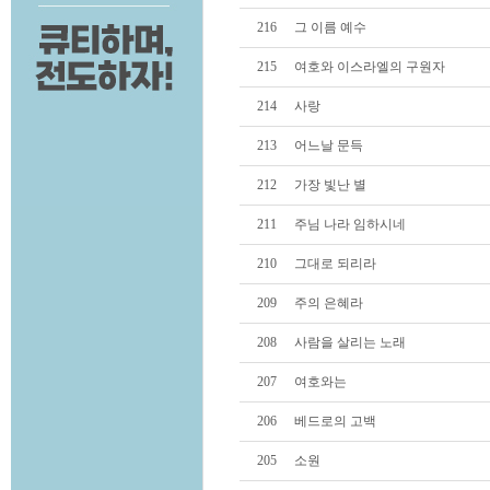
216
그 이름 예수
215
여호와 이스라엘의 구원자
214
사랑
213
어느날 문득
212
가장 빛난 별
211
주님 나라 임하시네
210
그대로 되리라
209
주의 은혜라
208
사람을 살리는 노래
207
여호와는
206
베드로의 고백
205
소원