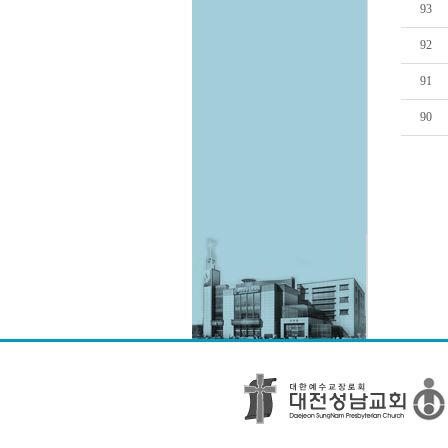
93
92
91
90