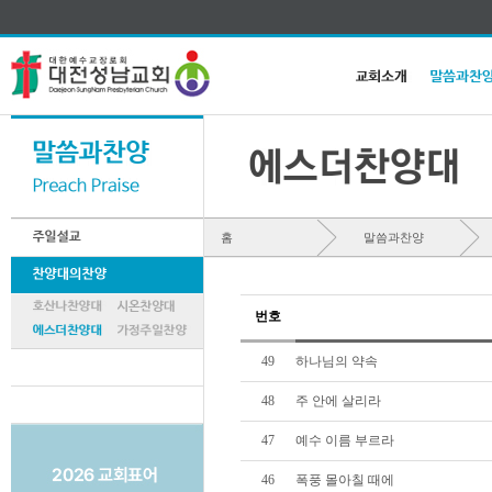
홈
말씀과찬양
번호
49
하나님의 약속
48
주 안에 살리라
47
예수 이름 부르라
46
폭풍 몰아칠 때에