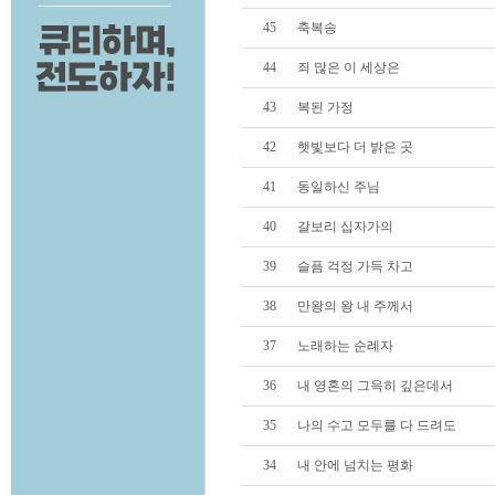
45
축복송
44
죄 많은 이 세상은
43
복된 가정
42
햇빛보다 더 밝은 곳
41
동일하신 주님
40
갈보리 십자가의
39
슬픔 걱정 가득 차고
38
만왕의 왕 내 주께서
37
노래하는 순례자
36
내 영혼의 그윽히 깊은데서
35
나의 수고 모두를 다 드려도
34
내 안에 넘치는 평화